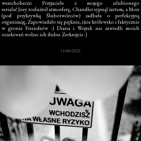
wszechobecni Przyjaciele z mojego ulubionego
serialu! Joey rozluźnił atmosferę, Chandler sypnął żartem, a Mon
(pod przykrywką Ślubotwórców) zadbała o perfekcyjną
organizację, Zapowiadało się pięknie, iście królewsko i faktycznie
w gronie Friendsów :) Diana i Wojtek nie zawiedli moich
oczekiwań wobec ich ślubu. Zerknijcie :)
11/06/2022